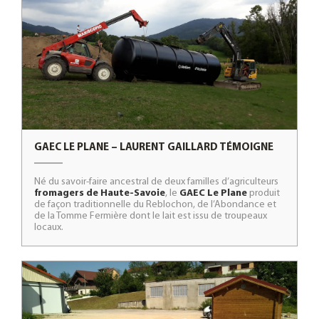
GAEC LE PLANE – LAURENT GAILLARD TÉMOIGNE
Né du savoir-faire ancestral de deux familles d’agriculteurs
fromagers de Haute-Savoie
, le
GAEC Le Plane
produit
de façon traditionnelle du Reblochon, de l’Abondance et
de la Tomme Fermière dont le lait est issu de troupeaux
locaux.