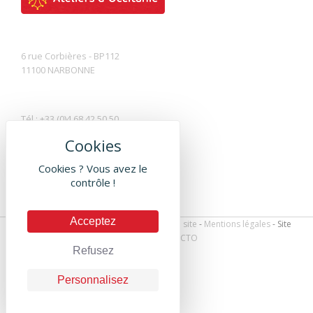
6 rue Corbières - BP112
11100 NARBONNE
Tél : +33 (0)4 68 42 50 50
Fax : +33 (0)4 68 42 50 51
Contactez-nous par mail
Cookies ? Vous avez le
contrôle !
Acceptez
Les Ateliers d'Occitanie © 2016 -
Plan du site
-
Mentions légales
- Site
réalisé par
DEFACTO
Refusez
Personnalisez