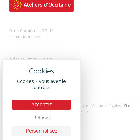
6 rue Corbières - BP112
11100 NARBONNE
Tél : +33 (0)4 68 42 50 50
Fax : +33 (0)4 68 42 50 51
Contactez-nous par mail
Cookies ? Vous avez le
contrôle !
Acceptez
Les Ateliers d'Occitanie © 2016 -
Plan du site
-
Mentions légales
- Site
réalisé par
DEFACTO
Refusez
Personnalisez