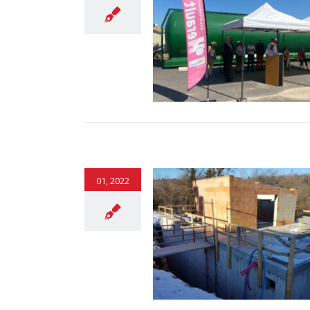
mune de Puisserguier (Hérault)
se l’alimentation en eau de ses
jardins partagés.
Environnement
01, 2022
Rétrospective 2021
Environnement