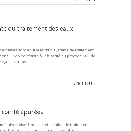
nte du traitement des eaux
s tarnaises sont équipées d'un système de traitement
ns ... rien ne résiste à l'efficacité du procodé SBR de
omages occitans.
Lire la suite
 à comté épurées
mté aindinoise. Une discrète station de traitement
nches de la fruitière. Le rejet, de qualité