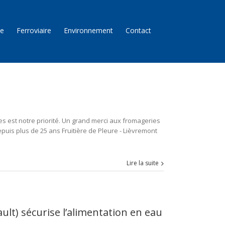
ie
Ferroviaire
Environnement
Contact
s est notre priorité. Un grand merci aux fromageries
epuis plus de 25 ans Fruitière de Pleure - Lièvremont
Lire la suite
lt) sécurise l’alimentation en eau