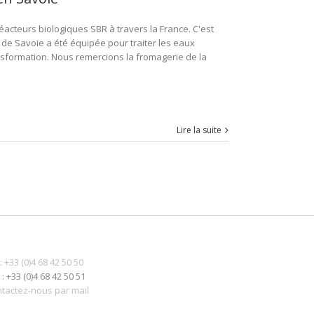
réacteurs biologiques SBR à travers la France. C'est
 de Savoie a été équipée pour traiter les eaux
ansformation. Nous remercions la fromagerie de la
Lire la suite
 : +33 (0)4 68 42 50 50
 : +33 (0)4 68 42 50 51
tactez-nous par mail