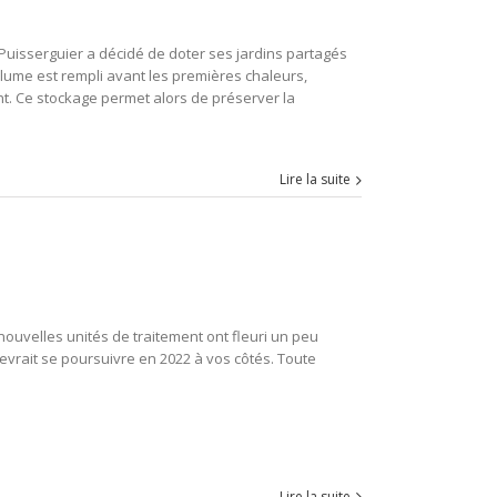
 Puisserguier a décidé de doter ses jardins partagés
olume est rempli avant les premières chaleurs,
t. Ce stockage permet alors de préserver la
Lire la suite
 nouvelles unités de traitement ont fleuri un peu
devrait se poursuivre en 2022 à vos côtés. Toute
Lire la suite