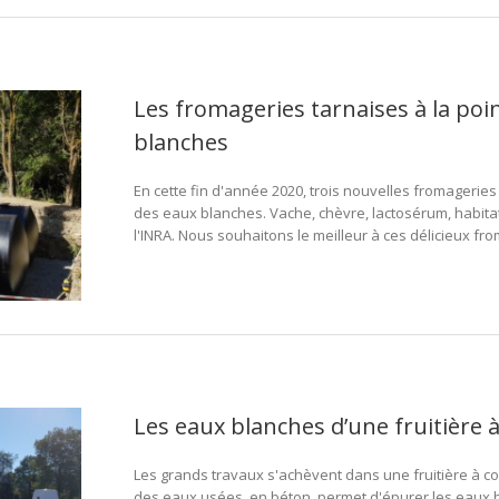
Les fromageries tarnaises à la poi
blanches
En cette fin d'année 2020, trois nouvelles fromagerie
des eaux blanches. Vache, chèvre, lactosérum, habitatio
l'INRA. Nous souhaitons le meilleur à ces délicieux fr
Les eaux blanches d’une fruitière
Les grands travaux s'achèvent dans une fruitière à co
des eaux usées, en béton, permet d'épurer les eaux bla