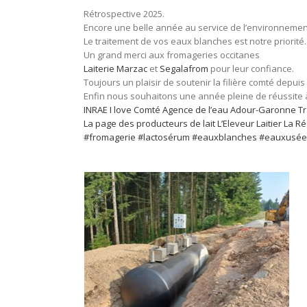
Rétrospective 2025.
Encore une belle année au service de l’environnemen
Le traitement de vos eaux blanches est notre priorité.
Un grand merci aux fromageries occitanes
Laiterie Marzac
et
Segalafrom
pour leur confiance.
Toujours un plaisir de soutenir la filière comté depui
Enfin nous souhaitons une année pleine de réussite à
INRAE
I love Comté
Agence de l’eau Adour-Garonne
Tr
La page des producteurs de lait
L’Eleveur Laitier
La Ré
#fromagerie
#lactosérum
#eauxblanches
#eauxusée