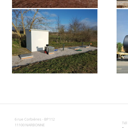
6 rue Corbières - BP112
Tél
11100 NARBONNE