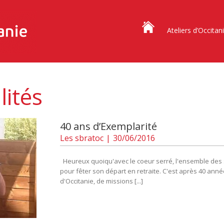
Ateliers d’Occitan
lités
40 ans d’Exemplarité
Les
sbratoc
|
30/06/2016
Heureux quoiqu'avec le coeur serré, l'ensemble des s
pour fêter son départ en retraite. C'est après 40 année
d'Occitanie, de missions [...]