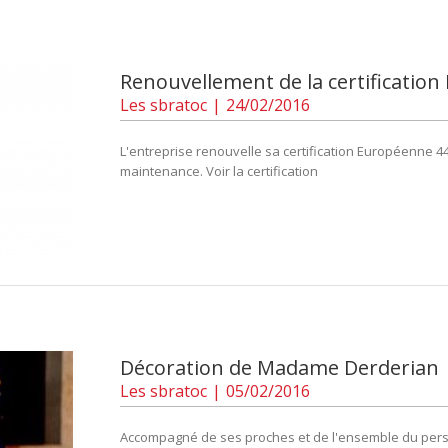
Renouvellement de la certificatio
Les
sbratoc
|
24/02/2016
L'entreprise renouvelle sa certification Européenne 44
maintenance. Voir la certification
Décoration de Madame Derderian
Les
sbratoc
|
05/02/2016
Accompagné de ses proches et de l'ensemble du person