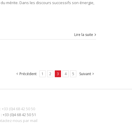
 du mérite. Dans les discours successifs son énergie,
Lire la suite
Précédent
1
2
3
4
5
Suivant
 : +33 (0)4 68 42 50 50
 : +33 (0)4 68 42 50 51
tactez-nous par mail