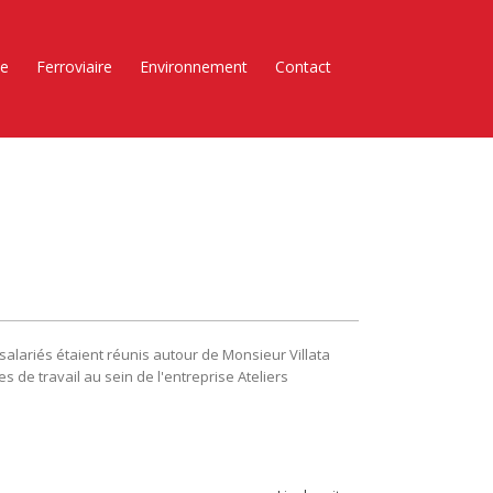
ie
Ferroviaire
Environnement
Contact
alariés étaient réunis autour de Monsieur Villata
s de travail au sein de l'entreprise Ateliers