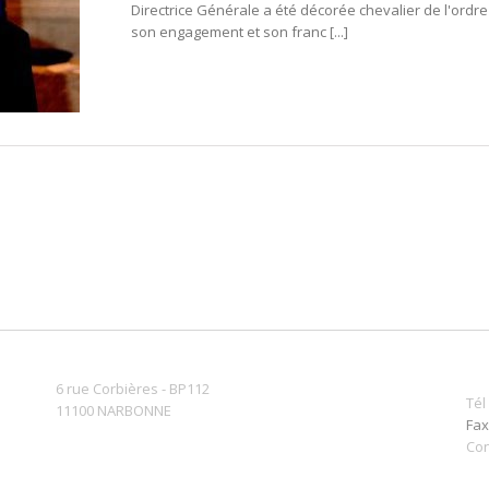
Directrice Générale a été décorée chevalier de l'ordre
son engagement et son franc [...]
6 rue Corbières - BP112
Tél
11100 NARBONNE
Fax
Con