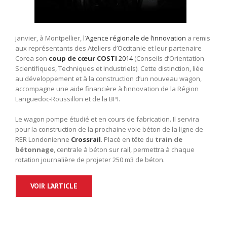
janvier, à Montpellier, l’
Agence régionale de l’innovation
a remis
aux représentants des Ateliers d’Occitanie et leur partenaire
Corea son
coup de cœur COSTI
2014
(Conseils d’Orientation
Scientifiques, Techniques et Industriels). Cette distinction, liée
au développement et à la construction d’un nouveau wagon,
accompagne une aide financière à l’innovation de la Région
Languedoc-Roussillon et de la BPI.
Le wagon pompe étudié et en cours de fabrication. Il servira
pour la construction de la prochaine voie béton de la ligne de
RER Londonienne
Crossrail
. Placé en tête du
train de
bétonnage
, centrale à béton sur rail, permettra à chaque
rotation journalière de projeter 250 m3 de béton.
VOIR L’ARTICLE