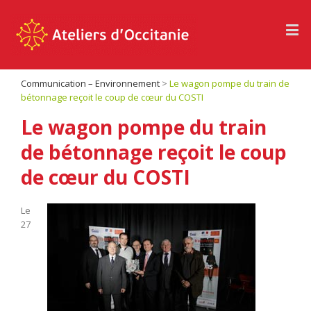
Panneau de gestion des cookies
Communication – Environnement
>
Le wagon pompe du train de
bétonnage reçoit le coup de cœur du COSTI
Le wagon pompe du train
de bétonnage reçoit le coup
de cœur du COSTI
Le
27