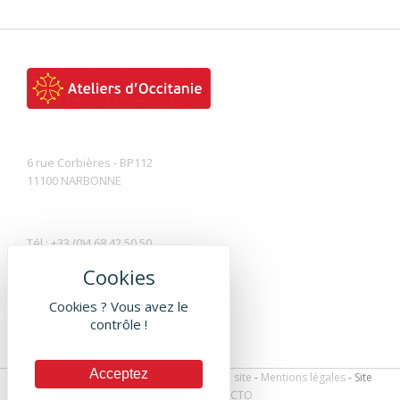
6 rue Corbières - BP112
11100 NARBONNE
Tél : +33 (0)4 68 42 50 50
Fax : +33 (0)4 68 42 50 51
Contactez-nous par mail
Cookies ? Vous avez le
contrôle !
Acceptez
Les Ateliers d'Occitanie © 2016 -
Plan du site
-
Mentions légales
- Site
réalisé par
DEFACTO